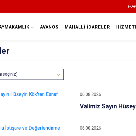
e-Dev
AYMAKAMLIK
AVANOS
MAHALLİ İDARELER
HİZMET
Nevşehir
ler
ğı seçiniz)
06.08.2026
Acıgöl
Valimiz Sayın Hüseyi
Avanos
Derinkuyu
Gülşehir
06.08.2026