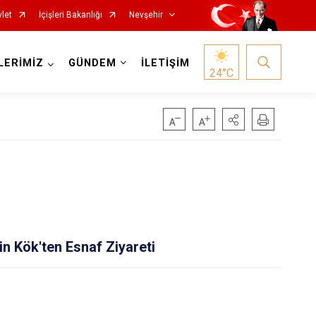
let
İçişleri Bakanlığı
Nevşehir
LERİMİZ
GÜNDEM
İLETİŞİM
24
°C
n Kök'ten Esnaf Ziyareti