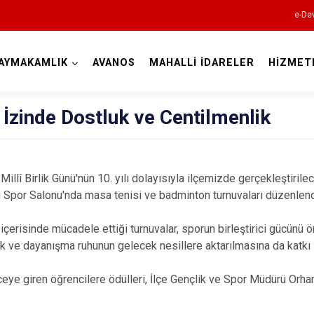
e-Dev
AYMAKAMLIK
AVANOS
MAHALLİ İDARELER
HİZMET
Nevşehir
İzinde Dostluk ve Centilmenlik
lî Birlik Günü'nün 10. yılı dolayısıyla ilçemizde gerçekleştiril
 Spor Salonu'nda masa tenisi ve badminton turnuvaları düzenlend
Acıgöl
içerisinde mücadele ettiği turnuvalar, sporun birleştirici gücünü ö
Avanos
ik ve dayanışma ruhunun gelecek nesillere aktarılmasına da katkı
Derinkuyu
eye giren öğrencilere ödülleri, İlçe Gençlik ve Spor Müdürü Orhan
Gülşehir