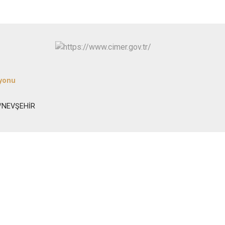
yonu
s/NEVŞEHİR