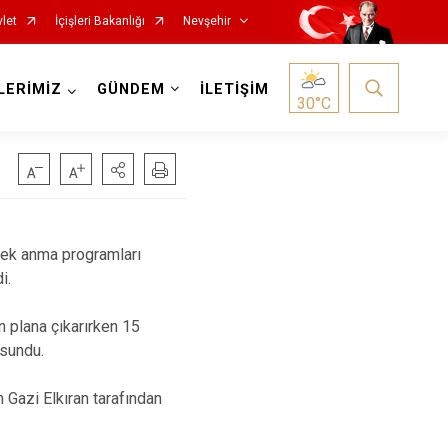
let
İçişleri Bakanlığı
Nevşehir
LERİMİZ
GÜNDEM
İLETİŞİM
30
°C
ecek anma programları
i.
n plana çıkarırken 15
 sundu.
 Gazi Elkıran tarafından