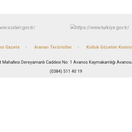
Hacıbektaş
Kozaklı
Ürgüp
mi Gazete
Aranan Teröristler
Kolluk Gözetim Komis
t Mahallesi Dereyamanlı Caddesi No: 1 Avanos Kaymakamlığı Avano
(0384) 511 40 19