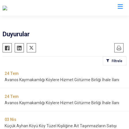
Nevşehir
Duyurular
Acıgöl
Avanos
Filtrele
Derinkuyu
Gülşehir
24
Tem
Avanos Kaymakamlığı Köylere Hizmet Götürme Birliği İhale İlanı
Hacıbektaş
Kozaklı
24
Tem
Ürgüp
Avanos Kaymakamlığı Köylere Hizmet Götürme Birliği İhale İlanı
03
Nis
Küçük Ayhan Köyü Köy Tüzel Kişiliğine Ait Taşınmazların Satışı