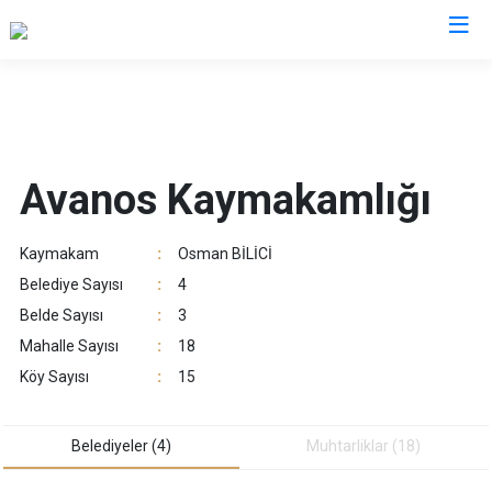
Nevşehir
Acıgöl
Avanos Kaymakamlığı
Avanos
Derinkuyu
Kaymakam
:
Osman BİLİCİ
Gülşehir
Belediye Sayısı
:
4
Hacıbektaş
Belde Sayısı
:
3
Kozaklı
Mahalle Sayısı
:
18
Ürgüp
Köy Sayısı
:
15
Belediyeler (4)
Muhtarliklar (18)