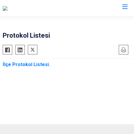
Nevşehir
Protokol Listesi
Acıgöl
Avanos
İlçe Protokol Listesi.
Derinkuyu
Gülşehir
Hacıbektaş
Kozaklı
Ürgüp