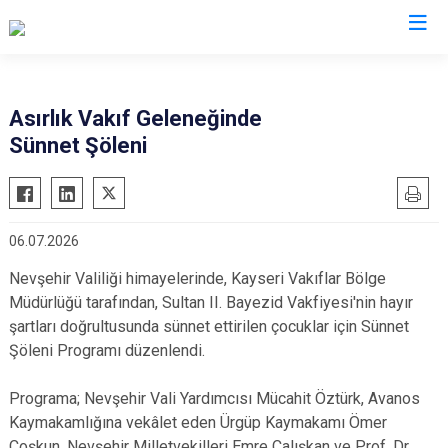
Nevşehir
Asırlık Vakıf Geleneğinde
Sünnet Şöleni
Acıgöl
Avanos
Derinkuyu
06.07.2026
Gülşehir
Nevşehir Valiliği himayelerinde, Kayseri Vakıflar Bölge
Hacıbektaş
Müdürlüğü tarafından, Sultan II. Bayezid Vakfiyesi'nin hayır
Kozaklı
şartları doğrultusunda sünnet ettirilen çocuklar için Sünnet
Ürgüp
Şöleni Programı düzenlendi.
Programa; Nevşehir Vali Yardımcısı Mücahit Öztürk, Avanos
Kaymakamlığına vekâlet eden Ürgüp Kaymakamı Ömer
Coşkun, Nevşehir Milletvekilleri Emre Çalışkan ve Prof. Dr.