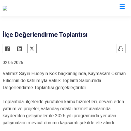
Nevşehir
İlçe Değerlendirme Toplantısı
Acıgöl
Avanos
02.06.2026
Derinkuyu
Gülşehir
Valimiz Sayın Hüseyin Kök başkanlığında, Kaymakam Osman
Bilici’nin de katılımıyla Valilik Toplantı Salonu’nda
Hacıbektaş
Değerlendirme Toplantısı gerçekleştirildi.
Kozaklı
Ürgüp
Toplantıda; ilçelerde yürütülen kamu hizmetleri, devam eden
yatırım ve projeler, vatandaş odaklı hizmet alanlarında
kaydedilen gelişmeler ile 2026 yılı programında yer alan
çalışmaların mevcut durumu kapsamlı şekilde ele alındı.