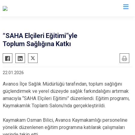
Nevşehir
“SAHA Elçileri Eğitimi”yle
Toplum Sağlığına Katkı
Acıgöl
Avanos
Derinkuyu
22.01.2026
Gülşehir
Avanos İlçe Sağlık Müdürlüğü tarafından, toplum sağlığını
Hacıbektaş
güçlendirmek ve yerel düzeyde sağlık farkındalığını artırmak
Kozaklı
amacıyla “SAHA Elçileri Eğitimi” düzenlendi. Eğitim programı,
Ürgüp
Kaymakamlık Toplantı Salonu’nda gerçekleştirildi.
Kaymakam Osman Bilici, Avanos Kaymakamlığı personeline
yönelik düzenlenen eğitim programına katılarak çalışmaları
yerinde takip etti.